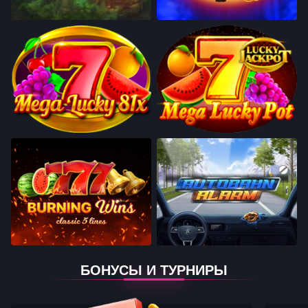
БОНУСЫ И ТУРНИРЫ