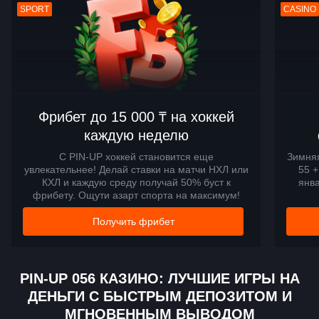
SPORT
CASINO
Фрибет до 15 000 ₸ на хоккей
каждую неделю
С PIN-UP хоккей становится еще
Зимняя
увлекательнее! Делай ставки на матчи НХЛ или
55 
КХЛ и каждую среду получай 50% буст к
янв
фрибету. Ощути азарт спорта на максимум!
Получить фрибет
PIN-UP 056 КАЗИНО: ЛУЧШИЕ ИГРЫ НА
ДЕНЬГИ С БЫСТРЫМ ДЕПОЗИТОМ И
МГНОВЕННЫМ ВЫВОДОМ