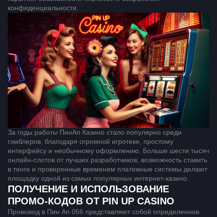
конфиденциальности.
За годы работы ПинАп Казино стало популярно среди
гэмблеров, благодаря огромной игротеке, простому
интерфейсу и необычному оформлению. Больше шести тысяч
онлайн-слотов от лучших разработчиков, возможность ставить
в тенге и проверенные временем платежные системы делают
площадку одной из самых популярных интернет-казино.
ПОЛУЧЕНИЕ И ИСПОЛЬЗОВАНИЕ
ПРОМО-КОДОВ ОТ PIN UP CASINO
Промокод в Пин Ап 056 представляют собой определенное