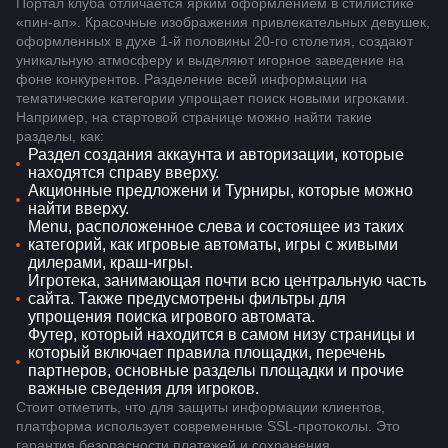
Портал клуба отличается ярким оформлением в стилистике
«пин-ап». Красочные изображения привлекательных девушек,
оформленных в духе 1-й половины 20-го столетия, создают
уникальную атмосферу и выделяют игорное заведение на
фоне конкурентов. Разделение всей информации на
тематические категории упрощает поиск новыми игроками.
Например, на стартовой странице можно найти такие
разделы, как:
Раздел создания аккаунта и авторизации, которые
находятся справу вверху.
Акционные предложени и Турниры, которые можно
найти вверху.
Menu, расположенное слева и состоящее из таких
категорий, как игровые автоматы, игры с живыми
дилерами, краш-игры.
Игротека, занимающая почти всю центральную часть
сайта. Также предусмотрены фильтры для
упрощения поиска игрового автомата.
Футер, который находится в самом низу страницы и
который включает правила площадки, перечень
партнеров, основные разделы площадки и прочие
важные сведения для игроков.
Стоит отметить, что для защиты информации клиентов,
платформа использует современные SSL-протоколы. Это
гарантия безопасности платежей и сохранения