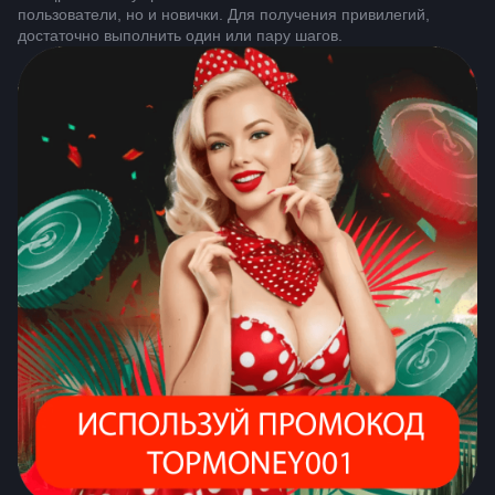
пользователи, но и новички. Для получения привилегий,
достаточно выполнить один или пару шагов.