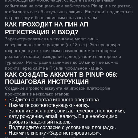
событиями на официальном веб-портале Pin ap и в соцсетях,
чтобы знать все об актуальных акциях. Еще стоит подписаться
на рассылку и быть активным пользователем.
КАК ПРОХОДИТ НА ПИН АП
РЕГИСТРАЦИЯ И ВХОД?
Зарегистрироваться на площадке могут лишь
совершеннолетние граждане (от 18 лет). Эта процедура
откроет доступ к ключевым возможностям платформы –
реальные ставки, выведение денег, участие в лотереях и
турнирах. Регистрация занимает до 10 минут, ее можно
пройти через сайт на ПК или мобильное казино.
КАК СОЗДАТЬ АККАУНТ В PINUP 056:
ПОШАГОВАЯ ИНСТРУКЦИЯ
Создание игрового аккаунта на игровой платформе
происходит в несколько этапов:
Зайдите на портал игорного оператора.
Нажмите соответствующую кнопку.
Заполните вся поля, вписав телефон, полное имя,
дату рождения, email, валюту. Еще необходимо
выбрать надежный пароль.
Подтвердите согласие с условиями площадки.
Нажмите кнопку «Зарегистрироваться».