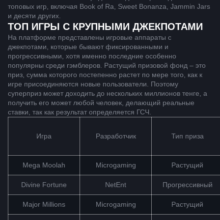
топовых игр, включая Book of Ra, Sweet Bonanza, Jammin Jars
и десяти других.
ТОП ИГРЫ С КРУПНЫМИ ДЖЕКПОТАМИ
На платформе представлены игровые аппараты с
джекпотами, которые бывают фиксированными и
прогрессивными, хотя именно последние особенно
популярны среди гэмблеров. Растущий призовой фонд – это
приз, сумма которого постепенно растет по мере того, как к
игре присоединяются новые пользователи. Поэтому
суперприз может доходить до нескольких миллионов тенге, а
получить его может любой человек, делающий реальные
ставки, так как результат определяется ГСЧ.
Игра
Разработчик
Тип приза
Mega Moolah
Microgaming
Растущий
Divine Fortune
NetEnt
Прогрессивный
Major Millions
Microgaming
Растущий