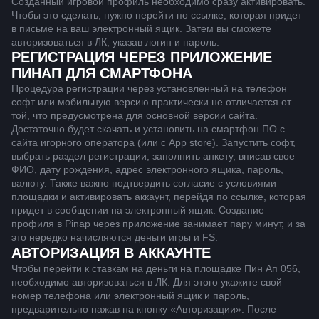
Созданный игровой профиль необходимо сразу активировать.
Чтобы это сделать, нужно перейти по ссылке, которая придет
в письме на ваш электронный ящик. Затем вы сможете
авторизоваться в ЛК, указав логин и пароль.
РЕГИСТРАЦИЯ ЧЕРЕЗ ПРИЛОЖЕНИЕ
ПИНАП ДЛЯ СМАРТФОНА
Процедура регистрации через установленный на телефон
софт или мобильную версию практически не отличается от
той, что предусмотрена для основной версии сайта.
Достаточно будет скачать и установить на смартфон ПО с
сайта игорного оператора (или с App store). Запустить софт,
выбрать раздел регистрации, заполнить анкету, вписав свое
ФИО, дату рождения, адрес электронного ящика, пароль,
валюту. Также важно подтвердить согласие с условиями
площадки и активировать аккаунт, перейдя по ссылке, которая
придет в сообщении на электронный ящик. Создание
профиля в Pinap через приложение занимает пару минут, и за
это нередко начисляются деньги игры и FS.
АВТОРИЗАЦИЯ В АККАУНТЕ
Чтобы перейти к ставкам на деньги на площадке Пин Ап 056,
необходимо авторизоваться в ЛК. Для этого укажите свой
номер телефона или электронный ящик и пароль,
предварительно нажав на кнопку «Авторизации». После