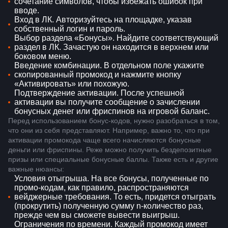
сочетание символов, чтобы избежать ошибок при
вводе.
Вход в ЛК. Авторизуйтесь на площадке, указав
собственный логин и пароль.
Выбор раздела «Бонусы». Найдите соответствующий
раздел в ЛК. Зачастую он находится в верхнем или
боковом меню.
Введение комбинации. В отдельном поле укажите
скопированный промокод и нажмите кнопку
«Активировать» или похожую.
Подтверждение активации. После успешной
активации вы получите сообщение о зачислении
бонусных денег или фриспинов на игровой баланс.
Перед использованием бонус-кодов, нужно разобраться в том,
что они из себя представляют. Например, важно то, что при
активации промокода чаще всего начисляются бонусные
деньги или фриспины. Реже можно получить бездепозитные
призы или специальные бонусные баллы. Также есть и другие
важные нюансы:
Условия отыгрыша. На все бонусы, полученные по
промо-кодам, как правило, распространяются
вейджерные требования. То есть, придется отыграть
(прокрутить) полученную сумму n-количество раз,
прежде чем вы сможете вывести выигрыш.
Ограничения по времени. Каждый промокод имеет