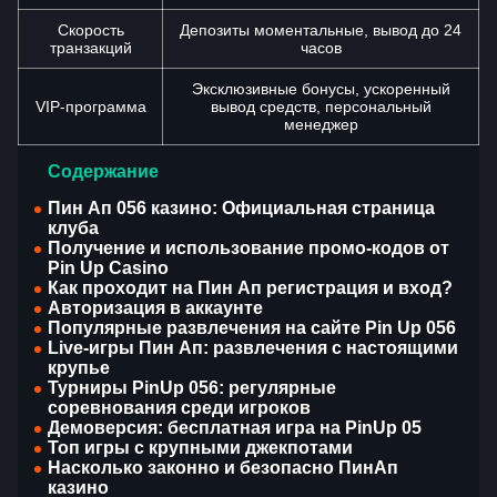
Скорость
Депозиты моментальные, вывод до 24
транзакций
часов
Эксклюзивные бонусы, ускоренный
VIP-программа
вывод средств, персональный
менеджер
Пин Ап 056 казино: Официальная страница
клуба
Получение и использование промо-кодов от
Pin Up Casino
Как проходит на Пин Ап регистрация и вход?
Авторизация в аккаунте
Популярные развлечения на сайте Pin Up 056
Live-игры Пин Ап: развлечения с настоящими
крупье
Турниры PinUp 056: регулярные
соревнования среди игроков
Демоверсия: бесплатная игра на PinUp 05
Топ игры с крупными джекпотами
Насколько законно и безопасно ПинАп
казино