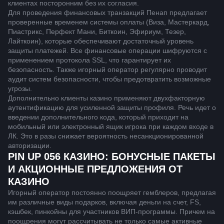
клиентах посторонним без их согласия.
Для проведения финансовых транзакций Пенап предлагает
проверенные временем системы оплаты (Виза, Мастеркард,
Пиастрикс, Перфект Мани, Биткоин, Эфириум, Тезер,
Лайткоин), которые обеспечивают достаточный уровень
защиты платежей. Все финансовые операции шифруются с
применением протокола SSL, что гарантирует их
безопасность. Также игорный оператор регулярно проводит
аудит систем безопасности, чтобы предотвратить возможные
угрозы.
Дополнительно клиенты казино применяют двухфакторную
аутентификацию для усиленной защиты профиля. Речь идет о
введении дополнительного кода, который приходит на
мобильный или электронный ящик игрока при каждом входе в
ЛК. Это в разы снижает вероятность несанкционированной
авторизации.
PIN UP 056 КАЗИНО: БОНУСНЫЕ ПАКЕТЫ
И АКЦИОННЫЕ ПРЕДЛОЖЕНИЯ ОТ
КАЗИНО
Игорный оператор постоянно поощряет гемблеров, предлагая
им различные виды подарков, включая деньги на счет, FS,
кэшбек, пинкойны для участников ВИП-программы. Причем на
поощрения могут рассчитывать не только самые активные