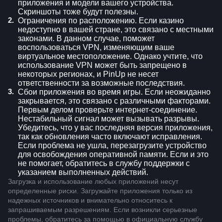
приложения и модели вашего устройства.
Скриншоты тоже будут полезны.
Ограничения по расположению. Если казино
недоступно в вашей стране, это связано с местными
законами. В данном случае, поможет
воспользоваться VPN, изменяющим ваше
виртуальное местоположение. Однако учтите, что
использование VPN может быть запрещено в
некоторых регионах, и PinUp не несет
ответственности за возможные последствия.
Сбои приложения во время игры. Если неожиданно
закрывается, это связано с различными факторами.
Первым делом проверьте интернет-соединение.
Нестабильный сигнал может вызывать разрывы.
Убедитесь, что у вас последняя версия приложения,
так как обновления часто включают исправления.
Если проблема не ушла, перезагрузите устройство
для освобождения оперативной памяти. Если и это
не помогает, обратитесь в службу поддержки с
указанием выполненных действий.
Загрузка и использование любых приложений несут
определенные риски. Загружайте приложения только из
надежных источников и внимательно относитесь к
запрашиваемым разрешениям. Если возникли серьезные
проблемы, обратитесь за помощью в официальную службу