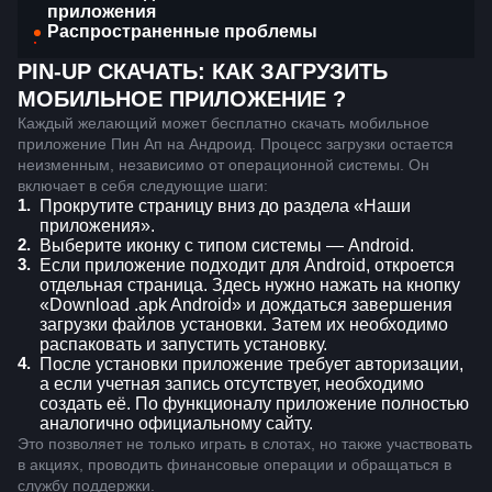
приложения
Распространенные проблемы
PIN-UP СКАЧАТЬ: КАК ЗАГРУЗИТЬ
МОБИЛЬНОЕ ПРИЛОЖЕНИЕ ?
Каждый желающий может бесплатно скачать мобильное
приложение Пин Ап на Андроид. Процесс загрузки остается
неизменным, независимо от операционной системы. Он
включает в себя следующие шаги:
Прокрутите страницу вниз до раздела «Наши
приложения».
Выберите иконку с типом системы — Android.
Если приложение подходит для Android, откроется
отдельная страница. Здесь нужно нажать на кнопку
«Download .apk Android» и дождаться завершения
загрузки файлов установки. Затем их необходимо
распаковать и запустить установку.
После установки приложение требует авторизации,
а если учетная запись отсутствует, необходимо
создать её. По функционалу приложение полностью
аналогично официальному сайту.
Это позволяет не только играть в слотах, но также участвовать
в акциях, проводить финансовые операции и обращаться в
службу поддержки.