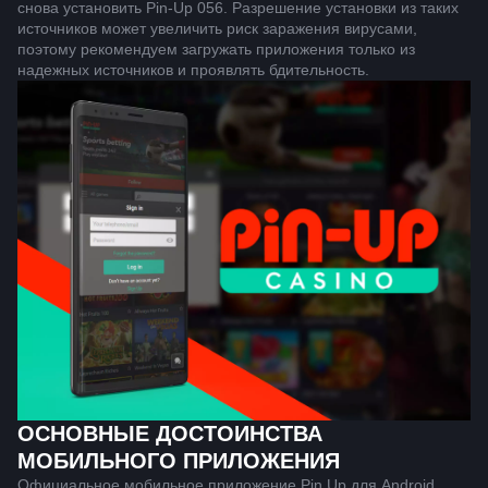
снова установить Pin-Up 056. Разрешение установки из таких
источников может увеличить риск заражения вирусами,
поэтому рекомендуем загружать приложения только из
надежных источников и проявлять бдительность.
ОСНОВНЫЕ ДОСТОИНСТВА
МОБИЛЬНОГО ПРИЛОЖЕНИЯ
Официальное мобильное приложение Pin Up для Android