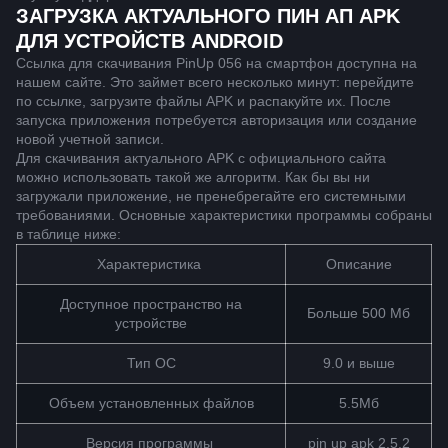
ЗАГРУЗКА АКТУАЛЬНОГО ПИН АП APK
ДЛЯ УСТРОЙСТВ ANDROID
Ссылка для скачивания PinUp 056 на смартфон доступна на
нашем сайте. Это займет всего несколько минут: перейдите
по ссылке, загрузите файлы APK и распакуйте их. После
запуска приложения потребуется авторизация или создание
новой учетной записи.
Для скачивания актуального APK с официального сайта
можно использовать такой же алгоритм. Как бы вы ни
загружали приложение, не пренебрегайте его системными
требованиями. Основные характеристики программы собраны
в таблице ниже:
Характеристика
Описание
Доступное пространство на
Больше 500 Мб
устройстве
Тип ОС
9.0 и выше
Объем установленных файлов
5.5Мб
Версия программы
pin up apk 2.5.2