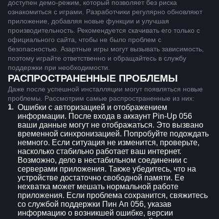
доступен демо-режим, который позволяет без риска
ознакомиться с играми. Разработчики регулярно обновляют
приложение, добавляя новые функции и улучшая
производительность. Рекомендуется скачивать его только с
официального сайта, чтобы не было проблем с
безопасностью. Азартные игры могут вызывать зависимость,
поэтому играйте ответственно и обращайтесь в службу
поддержки при необходимости.
РАСПРОСТРАНЕННЫЕ ПРОБЛЕМЫ
Даже после успешной инсталляции могут появляться новые
проблемы. Рассмотрим самые распространенные из них:
Ошибки с авторизацией и отображением
информации. После входа в аккаунт Pin-Up 056
ваши данные могут не отображаться. Это вызвано
временной синхронизацией. Попробуйте подождать
немного. Если ситуация не изменится, проверьте,
насколько стабильно работает ваш интернет.
Возможно, дело в нестабильном соединении с
серверами приложения. Также убедитесь, что на
устройстве достаточно свободной памяти. Ее
нехватка может мешать нормальной работе
приложения. Если проблема сохранится, свяжитесь
со службой поддержки Пин Ап 056, указав
информацию о возникшей ошибке, версии